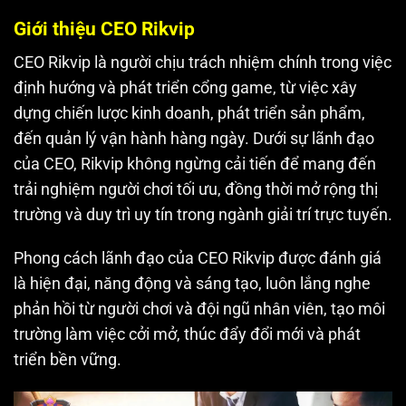
Giới thiệu CEO Rikvip
CEO Rikvip là người chịu trách nhiệm chính trong việc
định hướng và phát triển cổng game, từ việc xây
dựng chiến lược kinh doanh, phát triển sản phẩm,
đến quản lý vận hành hàng ngày. Dưới sự lãnh đạo
của CEO, Rikvip không ngừng cải tiến để mang đến
trải nghiệm người chơi tối ưu, đồng thời mở rộng thị
trường và duy trì uy tín trong ngành giải trí trực tuyến.
Phong cách lãnh đạo của CEO Rikvip được đánh giá
là hiện đại, năng động và sáng tạo, luôn lắng nghe
phản hồi từ người chơi và đội ngũ nhân viên, tạo môi
trường làm việc cởi mở, thúc đẩy đổi mới và phát
triển bền vững.