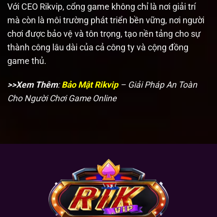
Với CEO Rikvip, cổng game không chỉ là nơi giải trí
mà còn là môi trường phát triển bền vững, nơi người
chơi được bảo vệ và tôn trọng, tạo nền tảng cho sự
thành công lâu dài của cả công ty và cộng đồng
game thủ.
>>Xem Thêm
:
Bảo Mật Rikvip
– Giải Pháp An Toàn
Cho Người Chơi Game Online