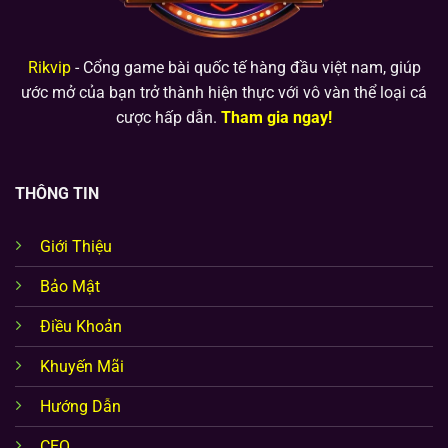
Rikvip
- Cổng game bài quốc tế hàng đầu việt nam, giúp
ước mở của bạn trở thành hiện thực với vô vàn thể loại cá
cược hấp dẫn.
Tham gia ngay!
THÔNG TIN
Giới Thiệu
Bảo Mật
Điều Khoản
Khuyến Mãi
Hướng Dẫn
CEO