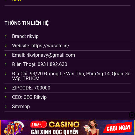
THÔNG TIN LIÊN HỆ
Brand: rikvip
Website: https://wusote.in/
Email:
rikvipnavy@gmail.com
Điện Thoại: 0931.892.630
Địa Chỉ: 93/20 Đường Lê Văn Thọ, Phường 14, Quận Gò
Vấp, TP.HCM
ZIPCODE: 700000
CEO: CEO Rikvip
Sitemap