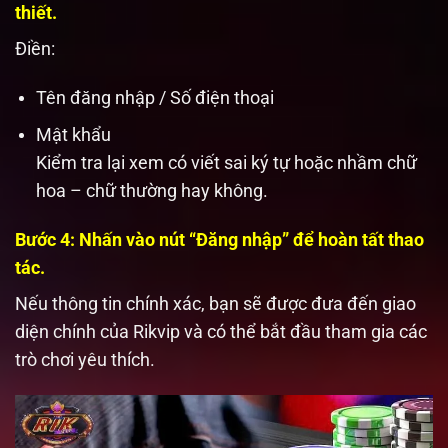
thiết.
Điền:
Tên đăng nhập / Số điện thoại
Mật khẩu
Kiểm tra lại xem có viết sai ký tự hoặc nhầm chữ
hoa – chữ thường hay không.
Bước 4: Nhấn vào nút “Đăng nhập” để hoàn tất thao
tác.
Nếu thông tin chính xác, bạn sẽ được đưa đến giao
diện chính của Rikvip và có thể bắt đầu tham gia các
trò chơi yêu thích.