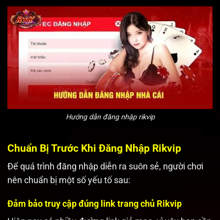
Hướng dẫn đăng nhập rikvip
Chuẩn Bị Trước Khi Đăng Nhập Rikvip
Để quá trình đăng nhập diễn ra suôn sẻ, người chơi
nên chuẩn bị một số yếu tố sau:
Đảm bảo truy cập đúng link trang chủ Rikvip