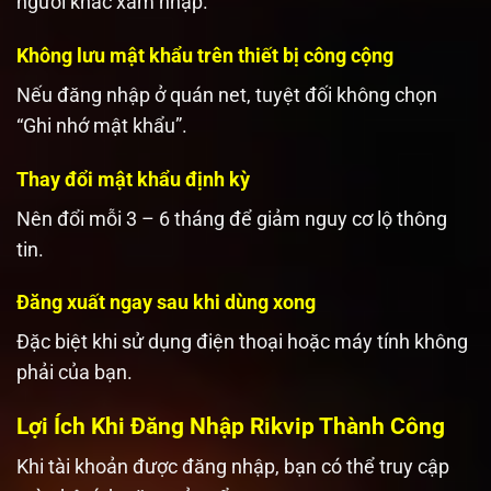
người khác xâm nhập.
Không lưu mật khẩu trên thiết bị công cộng
Nếu đăng nhập ở quán net, tuyệt đối không chọn
“Ghi nhớ mật khẩu”.
Thay đổi mật khẩu định kỳ
Nên đổi mỗi 3 – 6 tháng để giảm nguy cơ lộ thông
tin.
Đăng xuất ngay sau khi dùng xong
Đặc biệt khi sử dụng điện thoại hoặc máy tính không
phải của bạn.
Lợi Ích Khi Đăng Nhập Rikvip Thành Công
Khi tài khoản được đăng nhập, bạn có thể truy cập