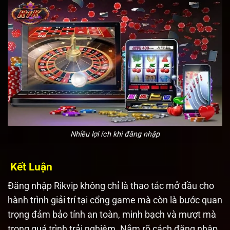
Nhiều lợi ích khi đăng nhập
Kết Luận
Đăng nhập Rikvip không chỉ là thao tác mở đầu cho
hành trình giải trí tại cổng game mà còn là bước quan
trọng đảm bảo tính an toàn, minh bạch và mượt mà
trong quá trình trải nghiệm. Nắm rõ cách đăng nhập