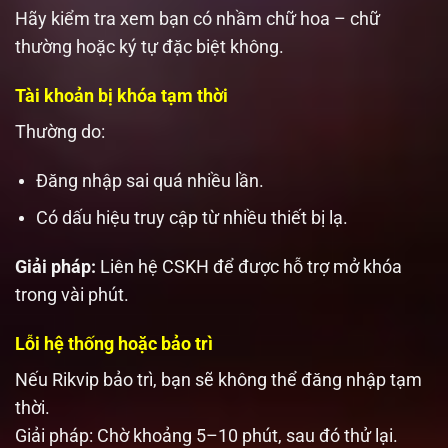
Hãy kiểm tra xem bạn có nhầm chữ hoa – chữ
thường hoặc ký tự đặc biệt không.
Tài khoản bị khóa tạm thời
Thường do:
Đăng nhập sai quá nhiều lần.
Có dấu hiệu truy cập từ nhiều thiết bị lạ.
Giải pháp:
Liên hệ CSKH để được hỗ trợ mở khóa
trong vài phút.
Lỗi hệ thống hoặc bảo trì
Nếu Rikvip bảo trì, bạn sẽ không thể đăng nhập tạm
thời.
Giải pháp: Chờ khoảng 5–10 phút, sau đó thử lại.