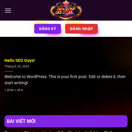
Bỏ
qua
nội
dung
ĐĂNG KÝ
ĐĂNG NHẬP
Hello SEO Guys!
Tháng 8 25, 2025
Welcome to WordPress. This is your first post. Edit or delete it, then
start writing!
1 BÌNH LUẬN
BÀI VIẾT MỚI