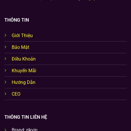
THÔNG TIN
Giới Thiệu
Bảo Mật
Điều Khoản
Khuyến Mãi
Hướng Dẫn
CEO
THÔNG TIN LIÊN HỆ
Brand: rikvip