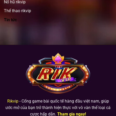
Nổ hũ rikvip
Thể thao rikvip
Tin tức
Rikvip
- Cổng game bài quốc tế hàng đầu việt nam, giúp
ước mở của bạn trở thành hiện thực với vô vàn thể loại cá
cược hấp dẫn.
Tham gia ngay!