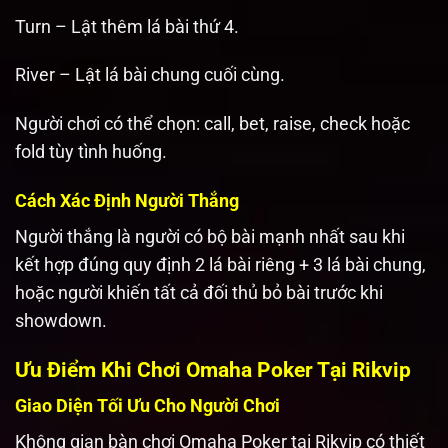
Turn
– Lật thêm lá bài thứ 4.
River
– Lật lá bài chung cuối cùng.
Người chơi có thể chọn: call, bet, raise, check hoặc
fold tùy tình huống.
Cách Xác Định Người Thắng
Người thắng là người có bộ bài mạnh nhất sau khi
kết hợp đúng quy định 2 lá bài riêng + 3 lá bài chung,
hoặc người khiến tất cả đối thủ bỏ bài trước khi
showdown.
Ưu Điểm Khi Chơi Omaha Poker Tại Rikvip
Giao Diện Tối Ưu Cho Người Chơi
Không gian bàn chơi Omaha Poker tại Rikvip có thiết