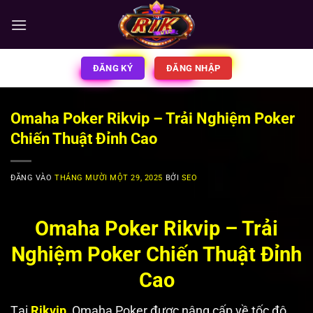
Bỏ
qua
nội
dung
ĐĂNG KÝ
ĐĂNG NHẬP
Omaha Poker Rikvip – Trải Nghiệm Poker
Chiến Thuật Đỉnh Cao
ĐĂNG VÀO
THÁNG MƯỜI MỘT 29, 2025
BỞI
SEO
Omaha Poker Rikvip – Trải
Nghiệm Poker Chiến Thuật Đỉnh
Cao
Tại
Rikvip
, Omaha Poker được nâng cấp về tốc độ,