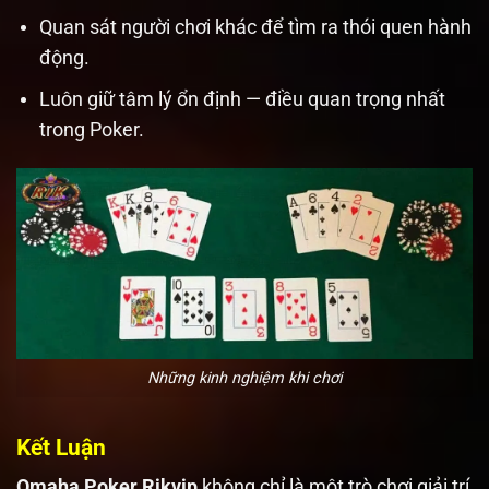
Quan sát người chơi khác để tìm ra thói quen hành
động.
Luôn giữ tâm lý ổn định — điều quan trọng nhất
trong Poker.
Những kinh nghiệm khi chơi
Kết Luận
Omaha Poker Rikvip
không chỉ là một trò chơi giải trí