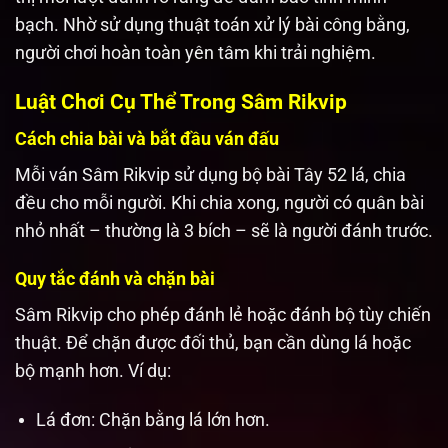
bạch. Nhờ sử dụng thuật toán xử lý bài công bằng,
người chơi hoàn toàn yên tâm khi trải nghiệm.
Luật Chơi Cụ Thể Trong Sâm Rikvip
Cách chia bài và bắt đầu ván đấu
Mỗi ván Sâm Rikvip sử dụng bộ bài Tây 52 lá, chia
đều cho mỗi người. Khi chia xong, người có quân bài
nhỏ nhất – thường là 3 bích – sẽ là người đánh trước.
Quy tắc đánh và chặn bài
Sâm Rikvip cho phép đánh lẻ hoặc đánh bộ tùy chiến
thuật. Để chặn được đối thủ, bạn cần dùng lá hoặc
bộ mạnh hơn. Ví dụ:
Lá đơn: Chặn bằng lá lớn hơn.