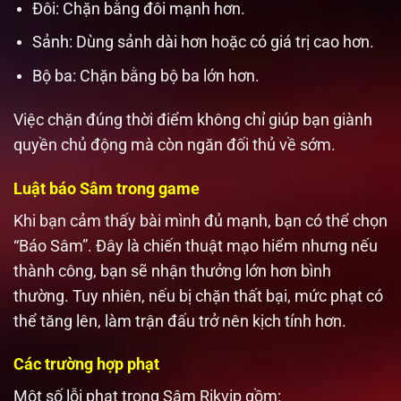
Đôi: Chặn bằng đôi mạnh hơn.
Sảnh: Dùng sảnh dài hơn hoặc có giá trị cao hơn.
Bộ ba: Chặn bằng bộ ba lớn hơn.
Việc chặn đúng thời điểm không chỉ giúp bạn giành
quyền chủ động mà còn ngăn đối thủ về sớm.
Luật báo Sâm trong game
Khi bạn cảm thấy bài mình đủ mạnh, bạn có thể chọn
“Báo Sâm”. Đây là chiến thuật mạo hiểm nhưng nếu
thành công, bạn sẽ nhận thưởng lớn hơn bình
thường. Tuy nhiên, nếu bị chặn thất bại, mức phạt có
thể tăng lên, làm trận đấu trở nên kịch tính hơn.
Các trường hợp phạt
Một số lỗi phạt trong Sâm Rikvip gồm: