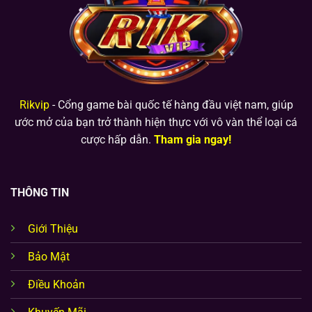
Rikvip
- Cổng game bài quốc tế hàng đầu việt nam, giúp
ước mở của bạn trở thành hiện thực với vô vàn thể loại cá
cược hấp dẫn.
Tham gia ngay!
THÔNG TIN
Giới Thiệu
Bảo Mật
Điều Khoản