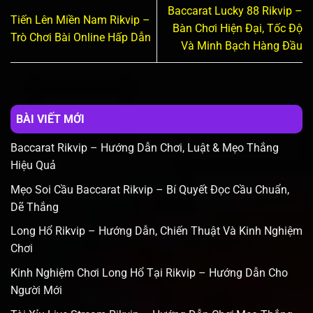
Baccarat Lucky 88 Rikvip –
Tiến Lên Miền Nam Rikvip –
Bàn Chơi Hiện Đại, Tốc Độ
Trò Chơi Bài Online Hấp Dẫn
Và Minh Bạch Hàng Đầu
BÀI VIẾT MỚI
Baccarat Rikvip – Hướng Dẫn Chơi, Luật & Mẹo Thắng
Hiệu Quả
Mẹo Soi Cầu Baccarat Rikvip – Bí Quyết Đọc Cầu Chuẩn,
Dẽ Thắng
Long Hổ Rikvip – Hướng Dẫn, Chiến Thuật Và Kinh Nghiệm
Chơi
Kinh Nghiệm Chơi Long Hổ Tại Rikvip – Hướng Dẫn Cho
Người Mới