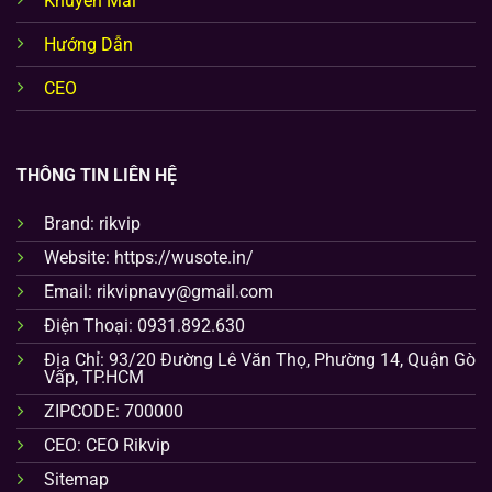
Khuyến Mãi
Hướng Dẫn
CEO
THÔNG TIN LIÊN HỆ
Brand: rikvip
Website: https://wusote.in/
Email:
rikvipnavy@gmail.com
Điện Thoại: 0931.892.630
Địa Chỉ: 93/20 Đường Lê Văn Thọ, Phường 14, Quận Gò
Vấp, TP.HCM
ZIPCODE: 700000
CEO: CEO Rikvip
Sitemap