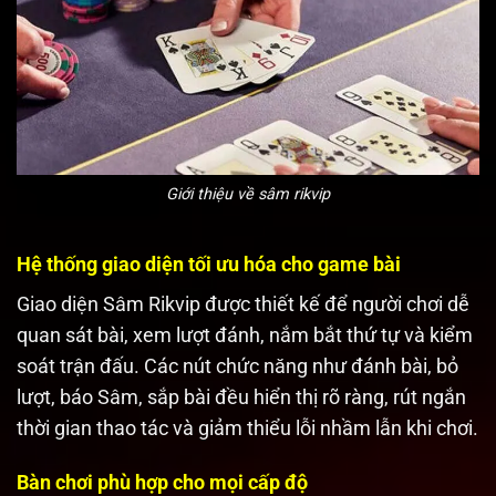
Giới thiệu về sâm rikvip
Hệ thống giao diện tối ưu hóa cho game bài
Giao diện Sâm Rikvip được thiết kế để người chơi dễ
quan sát bài, xem lượt đánh, nắm bắt thứ tự và kiểm
soát trận đấu. Các nút chức năng như đánh bài, bỏ
lượt, báo Sâm, sắp bài đều hiển thị rõ ràng, rút ngắn
thời gian thao tác và giảm thiểu lỗi nhầm lẫn khi chơi.
Bàn chơi phù hợp cho mọi cấp độ