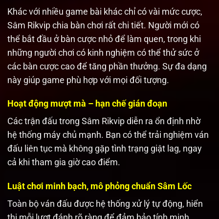
Khác với nhiều game bài khác chỉ có vài mức cược,
Sâm Rikvip chia bàn chơi rất chi tiết. Người mới có
thể bắt đầu ở bàn cược nhỏ để làm quen, trong khi
những người chơi có kinh nghiệm có thể thử sức ở
các bàn cược cao để tăng phần thưởng. Sự đa dạng
này giúp game phù hợp với mọi đối tượng.
Hoạt động mượt mà – hạn chế gián đoạn
Các trận đấu trong Sâm Rikvip diễn ra ổn định nhờ
hệ thống máy chủ mạnh. Bạn có thể trải nghiệm ván
đấu liên tục mà không gặp tình trạng giật lag, ngay
cả khi tham gia giờ cao điểm.
Luật chơi minh bạch, mô phỏng chuẩn Sâm Lốc
Toàn bộ ván đấu được hệ thống xử lý tự động, hiển
thị mỗi lượt đánh rõ ràng để đảm bảo tính minh