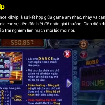
ip
ance Rikvip là sự kết hợp giữa game âm nhạc, nhảy và cạn
gia các sự kiện đặc biệt để nhận giải thưởng. Giao diện đ
ảo trải nghiệm liền mạch mọi lúc mọi nơi.