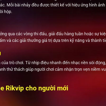
ác. Mỗi bài nhảy đều được thiết kế với hiệu ứng hình ản
ồi hộp.
ng qua các vòng thi đấu, giải đấu hàng tuần hoặc sự ki
m và các giải thưởng giá trị dựa trên kỹ năng và thành tí
g
 của trò chơi. Từ nhịp điệu nhanh đến nhạc nền sôi động,
ành thử thách giúp người chơi cảm nhận trọn vẹn niềm vu
e Rikvip cho người mới